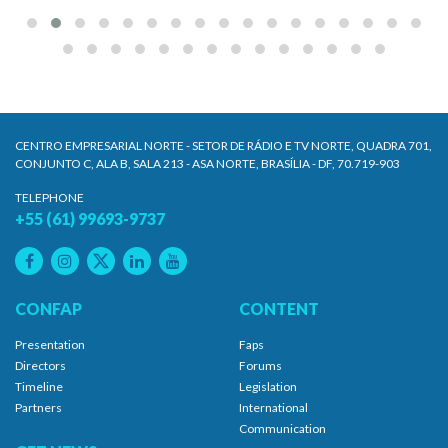
CENTRO EMPRESARIAL NORTE - SETOR DE RÁDIO E TV NORTE, QUADRA 701,
CONJUNTO C, ALA B, SALA 213 - ASA NORTE, BRASÍLIA - DF, 70.719-903
TELEPHONE
+55 (61) 99693-9737
CONFAP
CONTENT
Presentation
Faps
Directors
Forums
Timeline
Legislation
Partners
International
Communication