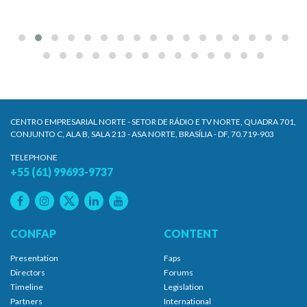
CENTRO EMPRESARIAL NORTE - SETOR DE RÁDIO E TV NORTE, QUADRA 701,
CONJUNTO C, ALA B, SALA 213 - ASA NORTE, BRASÍLIA - DF, 70.719-903
TELEPHONE
+55 (61) 99693-9737
CONFAP
CONTENT
Presentation
Faps
Directors
Forums
Timeline
Legislation
Partners
International