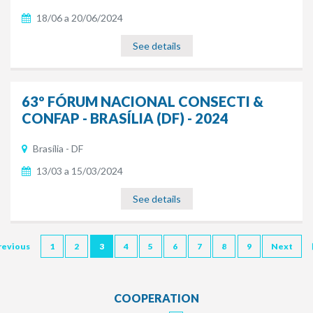
18/06 a 20/06/2024
See details
63º FÓRUM NACIONAL CONSECTI &
CONFAP - BRASÍLIA (DF) - 2024
Brasília - DF
13/03 a 15/03/2024
See details
revious
1
2
3
4
5
6
7
8
9
Next
COOPERATION