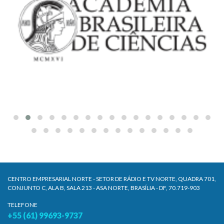
CENTRO EMPRESARIAL NORTE - SETOR DE RÁDIO E TV NORTE, QUADRA 701,
CONJUNTO C, ALA B, SALA 213 - ASA NORTE, BRASÍLIA - DF, 70.719-903
TELEFONE
+55 (61) 99693-9737