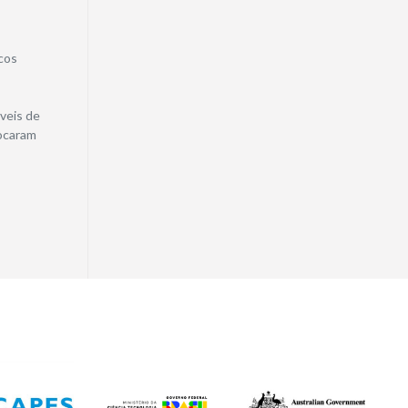
cos
áveis de
locaram