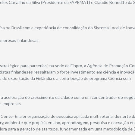
Teles Carvalho da Silva (Presidente da FAPEMAT) e Claudio Benedito da S
sa no Brasil com a experiência de consolidação do Sistema Local de Ino
empresas finlandesas.
stratégico para parcerias”, na sede da Finpro, a Agência de Promoção Co
tistas finlandeses ressaltaram o forte investimento em ciência e inovaçã
o de exportação da Finlândia e a contribuição do programa Ciência sem
lia a aceleração do crescimento da cidade como um concentrador de negóc
de empresas.
 Center (maior organização de pesquisa aplicada multisetorial do norte d
ry, ambiente que propicia ensino, aprendizagem, pesquisa e cocriação en
adora para a geração de startups, fundamentada em uma metodologia de 