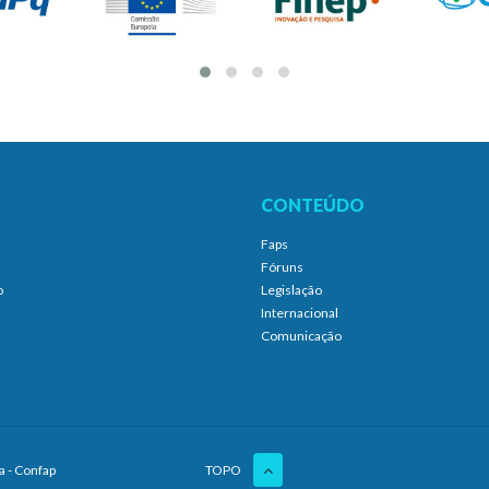
CONTEÚDO
Faps
Fóruns
o
Legislação
Internacional
Comunicação
a - Confap
TOPO