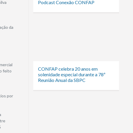
Podcast Conexão CONFAP
ilva
vação da
mercial
CONFAP celebra 20 anos em
o feito
solenidade especial durante a 78ª
Reunião Anual da SBPC
ios por
a
tre
5