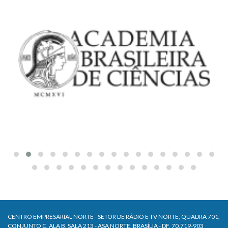
CENTRO EMPRESARIAL NORTE - SETOR DE RÁDIO E TV NORTE, QUADRA 701,
CONJUNTO C, ALA B, SALA 213 - ASA NORTE, BRASÍLIA - DF, 70.719-903