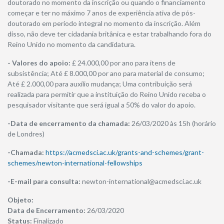
doutorado no momento da inscrição ou quando o financiamento
começar e ter no máximo 7 anos de experiência ativa de pós-
doutorado em período integral no momento da inscrição. Além
disso, não deve ter cidadania britânica e estar trabalhando fora do
Reino Unido no momento da candidatura.
- Valores do apoio:
£ 24.000,00 por ano para itens de
subsistência; Até £ 8.000,00 por ano para material de consumo;
Até £ 2.000,00 para auxílio mudança; Uma contribuição será
realizada para permitir que a instituição do Reino Unido receba o
pesquisador visitante que será igual a 50% do valor do apoio.
-Data de encerramento da chamada:
26/03/2020 às 15h (horário
de Londres)
-Chamada:
https://acmedsci.ac.uk/grants-and-schemes/grant-
schemes/newton-international-fellowships
-E-mail para consulta:
newton-international@acmedsci.ac.uk
Objeto:
​Data de Encerramento:
26/03/2020
Status:
Finalizado