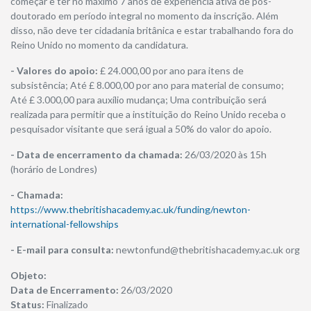
começar e ter no máximo 7 anos de experiência ativa de pós-
doutorado em período integral no momento da inscrição. Além
disso, não deve ter cidadania britânica e estar trabalhando fora do
Reino Unido no momento da candidatura.
- Valores do apoio:
£ 24.000,00 por ano para itens de
subsistência; Até £ 8.000,00 por ano para material de consumo;
Até £ 3.000,00 para auxílio mudança; Uma contribuição será
realizada para permitir que a instituição do Reino Unido receba o
pesquisador visitante que será igual a 50% do valor do apoio.
- Data de encerramento da chamada:
26/03/2020 às 15h
(horário de Londres)
- Chamada:
https://www.thebritishacademy.ac.uk/funding/newton-
international-fellowships
- E-mail para consulta:
newtonfund@thebritishacademy.ac.uk org
Objeto:
​Data de Encerramento:
26/03/2020
Status:
Finalizado