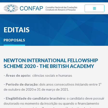
EDITAIS
PROPOSALS
NEWTON INTERNATIONAL FELLOWSHIP
SCHEME 2020 - THE BRITISH ACADEMY
- Áreas de apoio:
ciências sociais e humanas
- Período de duração:
dois anos consecutivos iniciando entre 1º
de outubro de 2020 e 31 de março de 2021.
- Elegibilidade do candidato brasileiro:
o candidato deve possuir
doutorado no momento da inscrição ou quando o financiamento