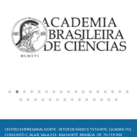
CENTRO EMPRESARIAL NORTE - SETOR DE RÁDIO E TV NORTE, QUADRA 701,
CONJUNTO C, ALA B, SALA 213 - ASA NORTE, BRASÍLIA - DF, 70.719-903