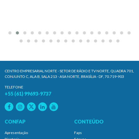
CENTRO EMPRESARIAL NORTE - SETOR DE RÁDIO E TV NORTE, QUADRA 701,
CONJUNTO C, ALA B, SALA 213 - ASA NORTE, BRASÍLIA - DF, 70.719-903
TELEFONE
+55 (61) 99693-9737
CONFAP
CONTEÚDO
Apresentação
Faps