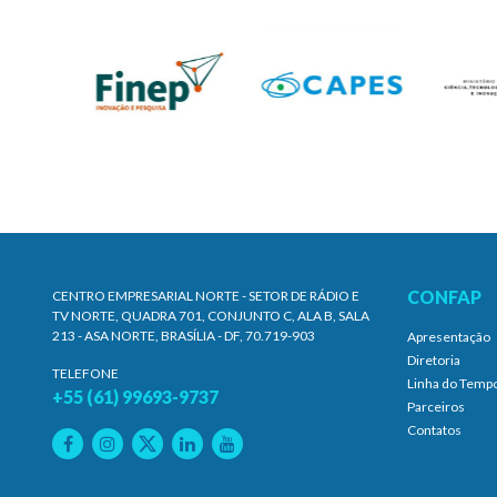
CONFAP
CENTRO EMPRESARIAL NORTE - SETOR DE RÁDIO E
TV NORTE, QUADRA 701, CONJUNTO C, ALA B, SALA
213 - ASA NORTE, BRASÍLIA - DF, 70.719-903
Apresentação
Diretoria
TELEFONE
Linha do Temp
+55 (61) 99693-9737
Parceiros
Contatos