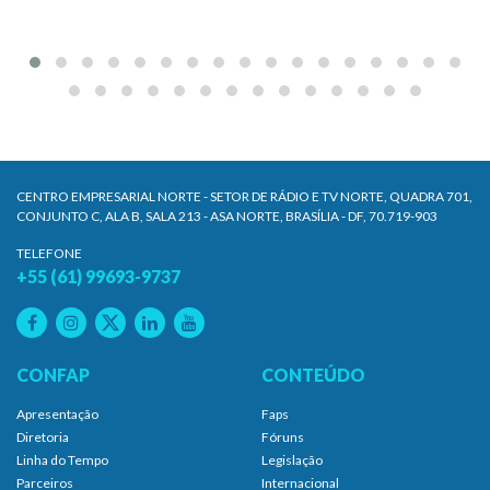
CENTRO EMPRESARIAL NORTE - SETOR DE RÁDIO E TV NORTE, QUADRA 701,
CONJUNTO C, ALA B, SALA 213 - ASA NORTE, BRASÍLIA - DF, 70.719-903
TELEFONE
+55 (61) 99693-9737
CONFAP
CONTEÚDO
Apresentação
Faps
Diretoria
Fóruns
Linha do Tempo
Legislação
Parceiros
Internacional