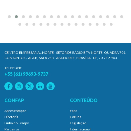
CENTRO EMPRESARIAL NORTE - SETOR DE RÁDIO E TV NORTE, QUADRA 701,
CONJUNTO C, ALA B, SALA 213 - ASA NORTE, BRASÍLIA - DF, 70.719-903
TELEFONE
+55 (61) 99693-9737
CONFAP
CONTEÚDO
Apresentação
Faps
Diretoria
Fóruns
Linha do Tempo
Legislação
Parceiros
Internacional