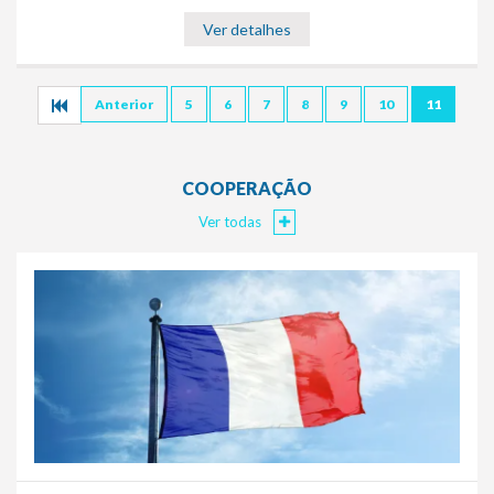
Ver detalhes
Anterior
5
6
7
8
9
10
11
COOPERAÇÃO
Ver todas