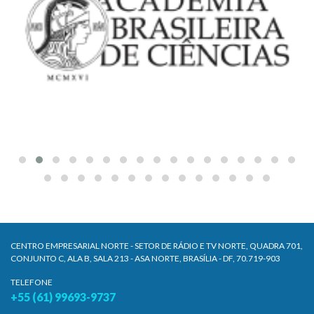
CENTRO EMPRESARIAL NORTE - SETOR DE RÁDIO E TV NORTE, QUADRA 701,
CONJUNTO C, ALA B, SALA 213 - ASA NORTE, BRASÍLIA - DF, 70.719-903
TELEFONE
+55 (61) 99693-9737